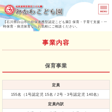
幼保連携型認
【石川県白山市の幼保連携型認定こども園】保育・子育て支援・一
時保育・病児保育ならお気軽にご相談ください。
ホーム
事業内容
園での生活/年間行事
事業内容
保育事業
各種料金/園概要
ご意見・お問い合わせ
定員
155名（1号認定児 15名 / 2号・3号認定児 140名）
定員内訳