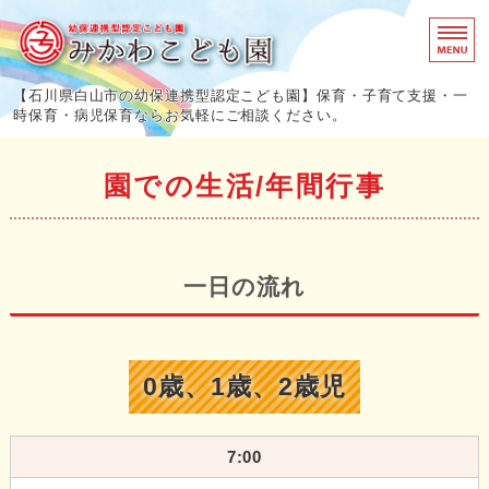
幼保連携型認
【石川県白山市の幼保連携型認定こども園】保育・子育て支援・一
時保育・病児保育ならお気軽にご相談ください。
ホーム
園での生活/年間行事
園での生活/年間行事
事業内容
一日の流れ
各種料金/園概要
ご意見・お問い合わせ
0歳、1歳、2歳児
7:00